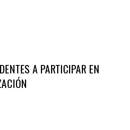
Iniciativa de infancia trans se votará en el
actual Congreso, señaló Gaby Chumacero
hace 2 semanas
02
41:16
DENTES A PARTICIPAR EN
ZACIÓN
ir