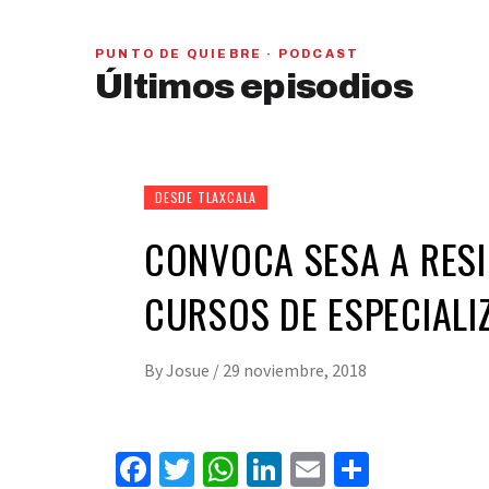
PUNTO DE QUIEBRE · PODCAST
PAN y MC se beneficiarían con una alianza,
Últimos episodios
señaló Gerardo Leal
hace 1 semana
01
28:28
DESDE TLAXCALA
CONVOCA SESA A RESI
CURSOS DE ESPECIALI
By
Josue
/
29 noviembre, 2018
Facebook
Twitter
WhatsApp
LinkedIn
Email
Compart