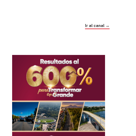
Trump e Infantino Un Mundial cubierto de
sospecha
Ir al canal →
hace 1 mes
03
33:09