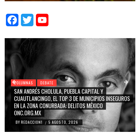
Facebook
Twitter
YouTube
COLUMNAS
DEBATE
GRACE PALOMARES, NAY SALVATORI, SERGIO MAYER,
CARMEN SALINAS “LA CORCHOLATA”, CUAUHTÉMOC
BLANCO, SILVIA PINAL: LA TRIVIALIZACIÓN Y
RIDICULIZACIÓN DE LA REPRESENTACIÓN CIUDADANA
BY
REDACCION1
4 AGOSTO, 2026
/