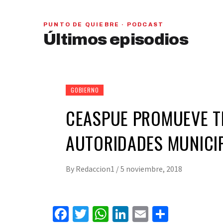
PUNTO DE QUIEBRE · PODCAST
PAN y MC se beneficiarían con una alianza,
Últimos episodios
señaló Gerardo Leal
hace 1 semana
01
28:28
GOBIERNO
CEASPUE PROMUEVE T
AUTORIDADES MUNICI
By
Redaccion1
/
5 noviembre, 2018
Facebook
Twitter
WhatsApp
LinkedIn
Email
Compart