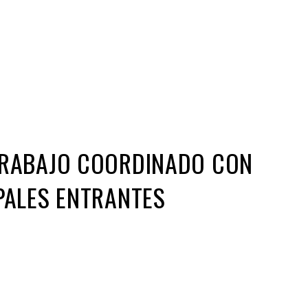
Iniciativa de infancia trans se votará en el
actual Congreso, señaló Gaby Chumacero
hace 2 semanas
02
41:16
RABAJO COORDINADO CON
PALES ENTRANTES
ir