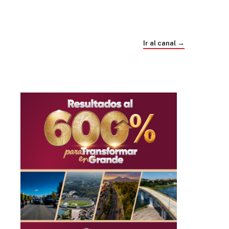
Trump e Infantino Un Mundial cubierto de
sospecha
Ir al canal →
hace 1 mes
03
33:09