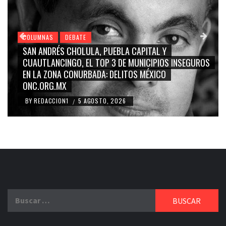
COLUMNAS
DEBATE
GRACE PALOMARES, NAY SALVATORI, SERGIO MAYER,
EGUROS
CARMEN SALINAS “LA CORCHOLATA”, CUAUHTÉMOC
BLANCO, SILVIA PINAL: LA TRIVIALIZACIÓN Y
RIDICULIZACIÓN DE LA REPRESENTACIÓN CIUDADANA
BY
REDACCION1
4 AGOSTO, 2026
/
Buscar: