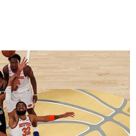
Iniciativa de infancia trans se votará en el
actual Congreso, señaló Gaby Chumacero
hace 2 semanas
02
41:16