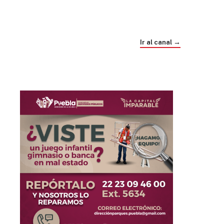
Trump e Infantino Un Mundial cubierto de
sospecha
Ir al canal →
hace 4 semanas
03
33:09