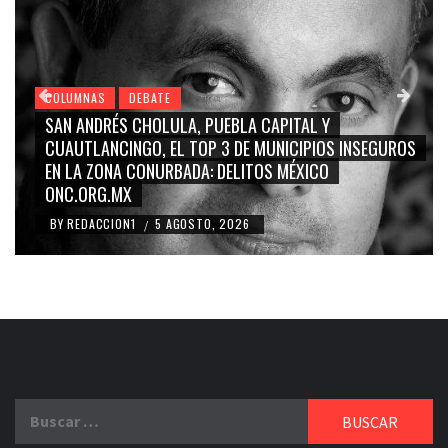
COLUMNAS
DEBATE
COL
SAN ANDRÉS CHOLULA, PUEBLA CAPITAL Y
GRA
CUAUTLANCINGO, EL TOP 3 DE MUNICIPIOS INSEGUROS
CA
EN LA ZONA CONURBADA: DELITOS MÉXICO
BLA
ONC.ORG.MX
RID
BY
REDACCION1
5 AGOSTO, 2026
BY
/
Buscar: