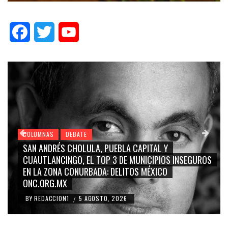
Facebook
Twitter
YouTube
COLUMNAS
DEBATE
GRACE PALOMARES, NAY SALVATORI, SERGIO MAYER,
GUROS
CARMEN SALINAS “LA CORCHOLATA”, CUAUHTÉMOC
BLANCO, SILVIA PINAL: LA TRIVIALIZACIÓN Y
RIDICULIZACIÓN DE LA REPRESENTACIÓN CIUDADANA
BY
REDACCION1
4 AGOSTO, 2026
/