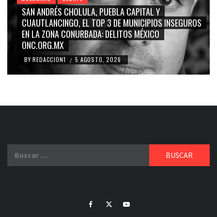
GRACE PALOMARES, NAY SALVATORI, SERGIO MAYER,
CARMEN SALINAS “LA CORCHOLATA”, CUAUHTÉMOC
BLANCO, SILVIA PINAL: LA TRIVIALIZACIÓN Y
RIDICULIZACIÓN DE LA REPRESENTACIÓN CIUDADANA
BY
REDACCION1
4 AGOSTO, 2026
/
Buscar:
Facebook
Twitter
Youtube