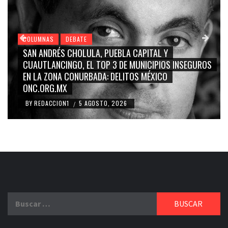
ATE
COLUMNAS
DEBATE
OLULA, PUEBLA CAPITAL Y
GRACE PALOMARES, N
, EL TOP 3 DE MUNICIPIOS INSEGUROS
CARMEN SALINAS “
NURBADA: DELITOS MÉXICO
BLANCO, SILVIA PINA
RIDICULIZACIÓN DE
5 AGOSTO, 2026
BY
REDACCION1
4 AG
/
Buscar: