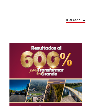
Trump e Infantino Un Mundial cubierto de
sospecha
Ir al canal →
hace 4 semanas
03
33:09