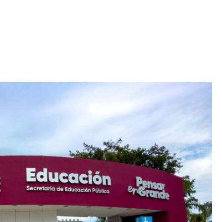
Iniciativa de infancia trans se votará en el
actual Congreso, señaló Gaby Chumacero
hace 2 semanas
02
41:16