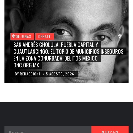
COLUMNAS
DEBATE
GRACE PALOMARES, NAY SALVATORI, SERGIO MAY
INSEGUROS
CARMEN SALINAS “LA CORCHOLATA”, CUAUHTÉ
BLANCO, SILVIA PINAL: LA TRIVIALIZACIÓN Y
RIDICULIZACIÓN DE LA REPRESENTACIÓN CIUDAD
BY
REDACCION1
4 AGOSTO, 2026
/
Buscar: