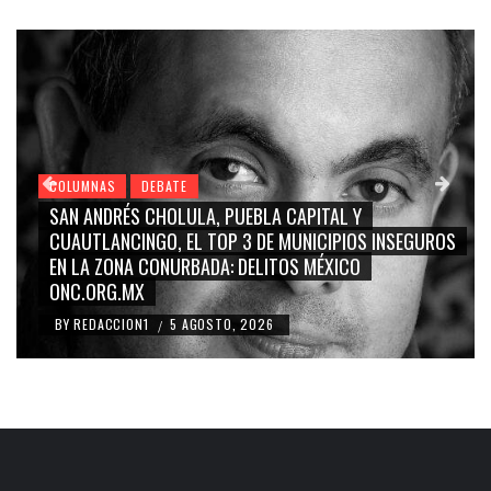
COLUMNAS
DEBATE
GRACE PALOMARES, NAY SALVATORI, SERGIO MAYER,
OS
CARMEN SALINAS “LA CORCHOLATA”, CUAUHTÉMOC
BLANCO, SILVIA PINAL: LA TRIVIALIZACIÓN Y
RIDICULIZACIÓN DE LA REPRESENTACIÓN CIUDADANA
BY
REDACCION1
4 AGOSTO, 2026
/