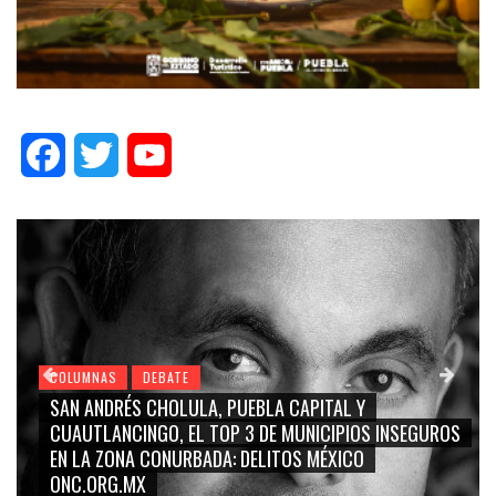
Facebook
Twitter
YouTube
COLUMNAS
DEBATE
GRACE PALOMARES, NAY SALVATORI, SERGIO MAYER
NSEGUROS
CARMEN SALINAS “LA CORCHOLATA”, CUAUHTÉMO
BLANCO, SILVIA PINAL: LA TRIVIALIZACIÓN Y
RIDICULIZACIÓN DE LA REPRESENTACIÓN CIUDADAN