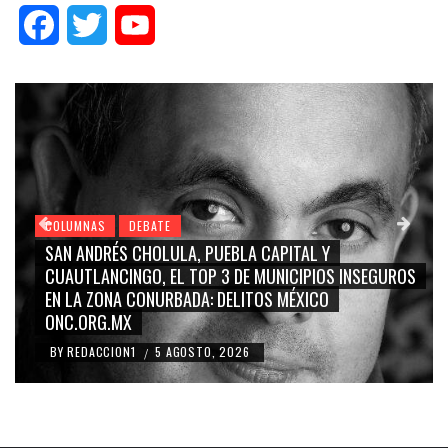
Facebook
Twitter
YouTube
COLUMNAS
DEBATE
GRACE PALOMARES, NAY SALVATORI, SERGIO MAYER,
EGUROS
CARMEN SALINAS “LA CORCHOLATA”, CUAUHTÉMOC
BLANCO, SILVIA PINAL: LA TRIVIALIZACIÓN Y
RIDICULIZACIÓN DE LA REPRESENTACIÓN CIUDADANA
BY
REDACCION1
4 AGOSTO, 2026
/