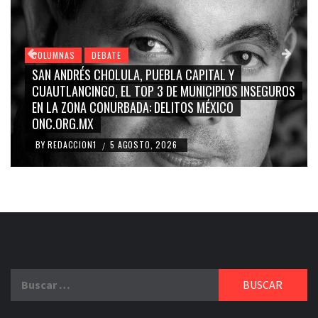
COLUMNAS
DEBATE
ITAL Y
GRACE PALOMARES, NAY SALVATORI, SE
ICIPIOS INSEGUROS
CARMEN SALINAS “LA CORCHOLATA”, 
MÉXICO
BLANCO, SILVIA PINAL: LA TRIVIALIZACI
RIDICULIZACIÓN DE LA REPRESENTACIÓ
BY
REDACCION1
4 AGOSTO, 2026
/
Buscar: