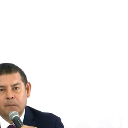
Iniciativa de infancia trans se votará en el
actual Congreso, señaló Gaby Chumacero
hace 2 semanas
02
41:16