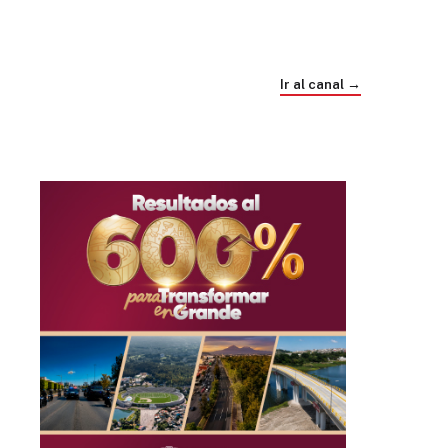
Trump e Infantino Un Mundial cubierto de
sospecha
Ir al canal →
hace 4 semanas
03
33:09