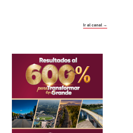
Trump e Infantino Un Mundial cubierto de
sospecha
Ir al canal →
hace 4 semanas
03
33:09