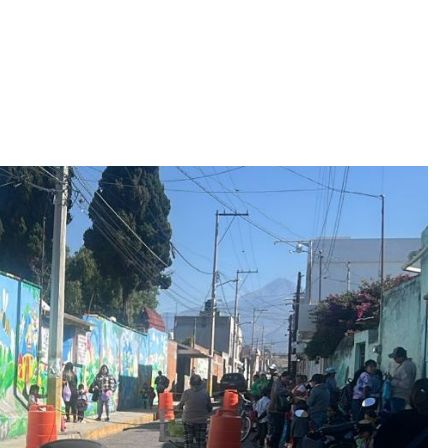
Iniciativa de infancia trans se votará en el
actual Congreso, señaló Gaby Chumacero
hace 2 semanas
02
41:16