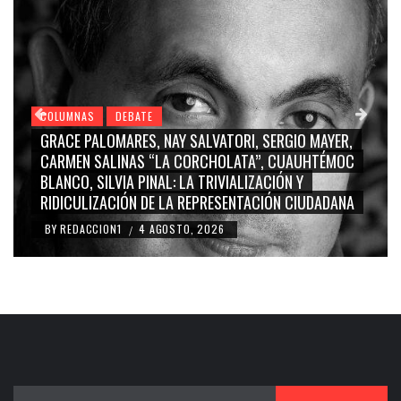
COLUMNAS
DEBATE
EX ALCALDE PRIÍSTA-MARINISTA PUEDE COSTARLE ¡17
MILLONES DE PESOS AL AYUNTAMIENTO DE SAN PEDRO
CHOLULA!
BY
REDACCION1
3 AGOSTO, 2026
/
Buscar: