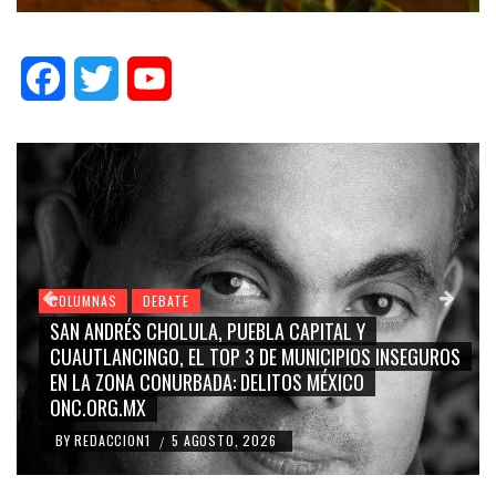
Facebook
Twitter
YouTube
DEBATE
COLUMNAS
DEB
S CHOLULA, PUEBLA CAPITAL Y
GRACE PALOMAR
INGO, EL TOP 3 DE MUNICIPIOS INSEGUROS
CARMEN SALIN
A CONURBADA: DELITOS MÉXICO
BLANCO, SILVIA 
X
RIDICULIZACIÓ
ON1
5 AGOSTO, 2026
BY
REDACCION1
/
/