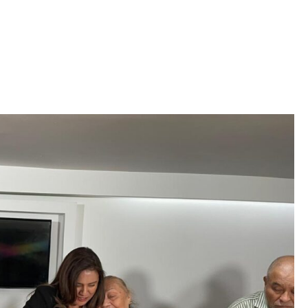
Iniciativa de infancia trans se votará en el
actual Congreso, señaló Gaby Chumacero
hace 2 semanas
02
41:16