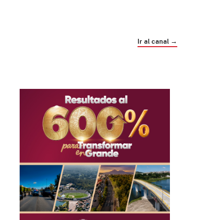
Trump e Infantino Un Mundial cubierto de
sospecha
Ir al canal →
hace 4 semanas
03
33:09