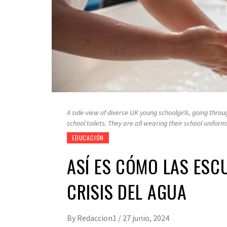
A side-view of diverse UK young schoolgirls, going thr
school toilets. They are all wearing their school uniform
EDUCACIÓN
ASÍ ES CÓMO LAS ESC
CRISIS DEL AGUA
By
Redaccion1
/
27 junio, 2024