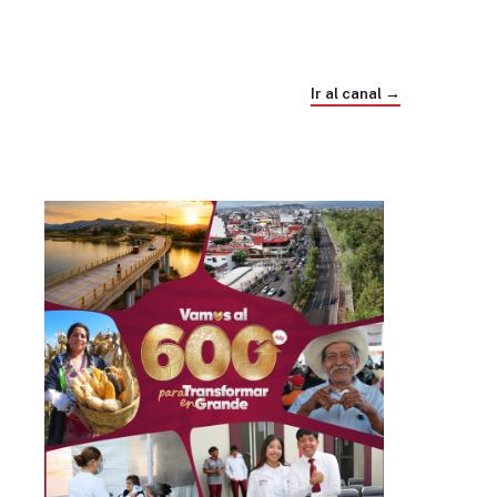
Trump e Infantino Un Mundial cubierto de
sospecha
Ir al canal →
hace 4 semanas
03
33:09