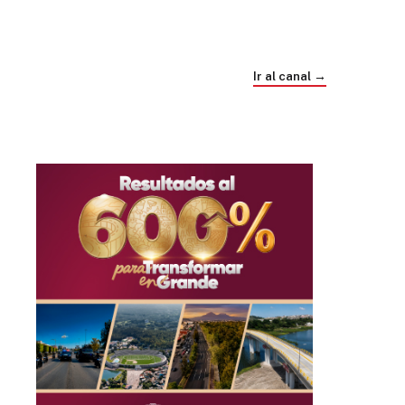
Trump e Infantino Un Mundial cubierto de
sospecha
Ir al canal →
hace 1 mes
03
33:09