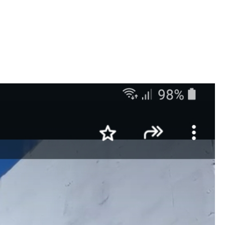
Iniciativa de infancia trans se votará en el
actual Congreso, señaló Gaby Chumacero
hace 2 semanas
02
41:16