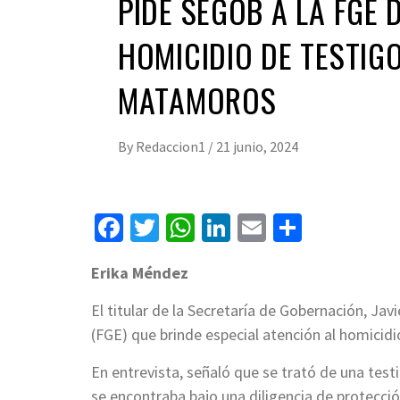
PIDE SEGOB A LA FGE 
HOMICIDIO DE TESTIG
MATAMOROS
By
Redaccion1
/
21 junio, 2024
Facebook
Twitter
WhatsApp
LinkedIn
Email
Compart
Erika Méndez
El titular de la Secretaría de Gobernación, Jav
(FGE) que brinde especial atención al homicid
En entrevista, señaló que se trató de una test
se encontraba bajo una diligencia de protecció