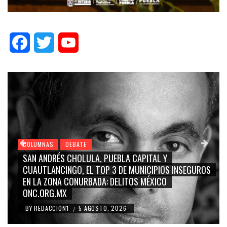
Facebook
Twitter
YouTube
COLUMNAS
DEBATE
COL
SAN ANDRÉS CHOLULA, PUEBLA CAPITAL Y
GRA
CUAUTLANCINGO, EL TOP 3 DE MUNICIPIOS INSEGUROS
CA
EN LA ZONA CONURBADA: DELITOS MÉXICO
BLA
ONC.ORG.MX
RID
BY
REDACCION1
5 AGOSTO, 2026
BY
/