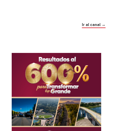
Trump e Infantino Un Mundial cubierto de
sospecha
Ir al canal →
hace 4 semanas
03
33:09