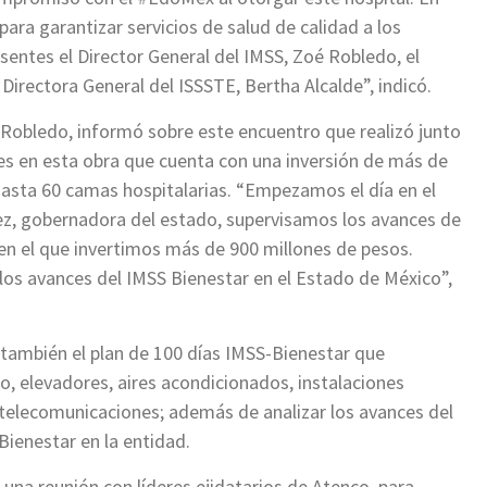
ara garantizar servicios de salud de calidad a los
sentes el Director General del IMSS, Zoé Robledo, el
 Directora General del ISSSTE, Bertha Alcalde”, indicó.
é Robledo, informó sobre este encuentro que realizó junto
ces en esta obra que cuenta con una inversión de más de
 hasta 60 camas hospitalarias. “Empezamos el día en el
z, gobernadora del estado, supervisamos los avances de
 en el que invertimos más de 900 millones de pesos.
os avances del IMSS Bienestar en el Estado de México”,
n también el plan de 100 días IMSS-Bienestar que
io, elevadores, aires acondicionados, instalaciones
 telecomunicaciones; además de analizar los avances del
ienestar en la entidad.
una reunión con líderes ejidatarios de Atenco, para