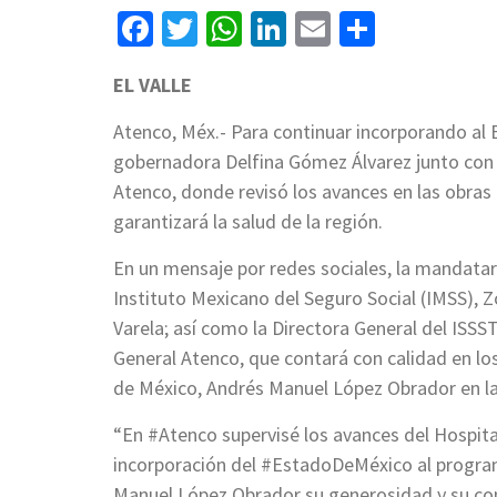
Facebook
Twitter
WhatsApp
LinkedIn
Email
Compart
EL VALLE
Atenco, Méx.- Para continuar incorporando al 
gobernadora Delfina Gómez Álvarez junto con l
Atenco, donde revisó los avances en las obras 
garantizará la salud de la región.
En un mensaje por redes sociales, la mandatari
Instituto Mexicano del Seguro Social (IMSS), Z
Varela; así como la Directora General del ISSST
General Atenco, que contará con calidad en lo
de México, Andrés Manuel López Obrador en la
“En #Atenco supervisé los avances del Hospita
incorporación del #EstadoDeMéxico al progra
Manuel López Obrador su generosidad y su co