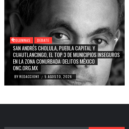
COLUMNAS
DEBATE
 Y
GRACE PALOMARES, NAY SALVATORI, SERGIO 
IOS INSEGUROS
CARMEN SALINAS “LA CORCHOLATA”, CUAU
CO
BLANCO, SILVIA PINAL: LA TRIVIALIZACIÓN Y
RIDICULIZACIÓN DE LA REPRESENTACIÓN CIU
BY
REDACCION1
4 AGOSTO, 2026
/