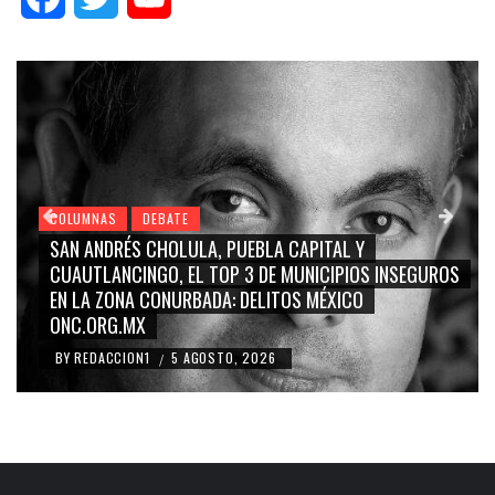
COLUMNAS
DEBATE
A, PUEBLA CAPITAL Y
GRACE PALOMARES, NAY S
 TOP 3 DE MUNICIPIOS INSEGUROS
CARMEN SALINAS “LA C
ADA: DELITOS MÉXICO
BLANCO, SILVIA PINAL: L
RIDICULIZACIÓN DE LA 
OSTO, 2026
BY
REDACCION1
4 AGOSTO
/