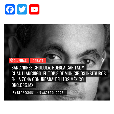
Facebook
Twitter
YouTube
COLUMNAS
DEBATE
GRACE PALOMARES, NAY SALVATORI, SERGIO MAYER,
CARMEN SALINAS “LA CORCHOLATA”, CUAUHTÉMOC
BLANCO, SILVIA PINAL: LA TRIVIALIZACIÓN Y
RIDICULIZACIÓN DE LA REPRESENTACIÓN CIUDADANA
BY
REDACCION1
4 AGOSTO, 2026
/