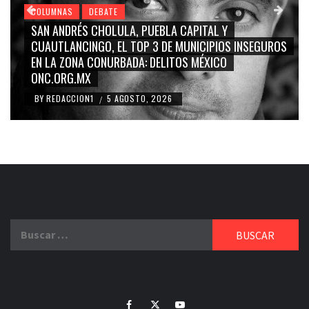
DEBATE
COLUMNAS
DEB
S CHOLULA, PUEBLA CAPITAL Y
GRACE PALOMAR
INGO, EL TOP 3 DE MUNICIPIOS INSEGUROS
CARMEN SALIN
A CONURBADA: DELITOS MÉXICO
BLANCO, SILVIA 
X
RIDICULIZACIÓ
ON1
5 AGOSTO, 2026
BY
REDACCION1
/
/
Buscar:
Facebook
Twitter
Youtube