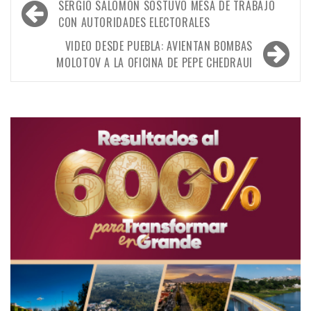
Navegación
SERGIO SALOMÓN SOSTUVO MESA DE TRABAJO
de
CON AUTORIDADES ELECTORALES
entradas
VIDEO DESDE PUEBLA: AVIENTAN BOMBAS
MOLOTOV A LA OFICINA DE PEPE CHEDRAUI