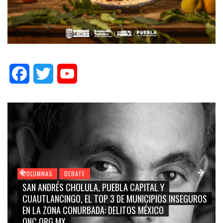
Facebook
Twitter
YouTube
COLUMNAS
DEBATE
GRACE PALOMARES, NAY SALVATORI, SERGIO MAY
INSEGUROS
CARMEN SALINAS “LA CORCHOLATA”, CUAUHTÉ
BLANCO, SILVIA PINAL: LA TRIVIALIZACIÓN Y
RIDICULIZACIÓN DE LA REPRESENTACIÓN CIUDAD