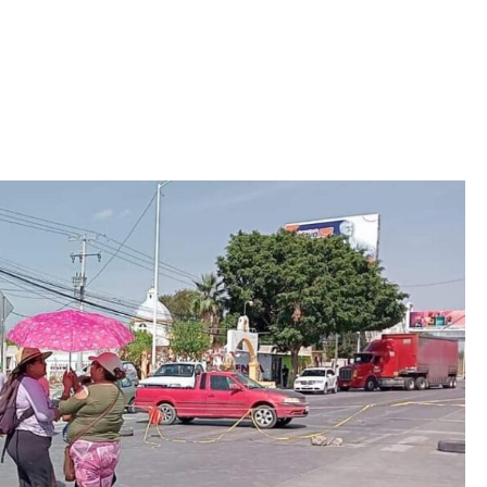
Iniciativa de infancia trans se votará en el
actual Congreso, señaló Gaby Chumacero
hace 2 semanas
02
41:16