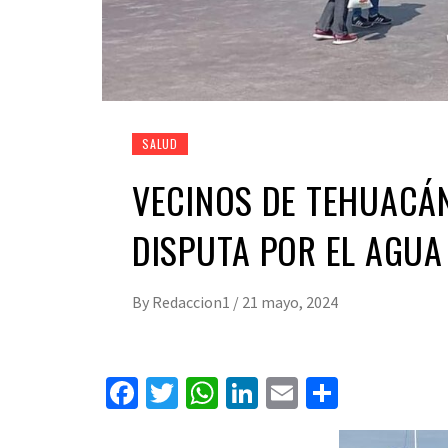
SALUD
VECINOS DE TEHUACÁ
DISPUTA POR EL AGUA
By
Redaccion1
/
21 mayo, 2024
Facebook
Twitter
WhatsApp
LinkedIn
Email
Compart