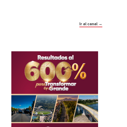
Trump e Infantino Un Mundial cubierto de
sospecha
Ir al canal →
hace 4 semanas
03
33:09