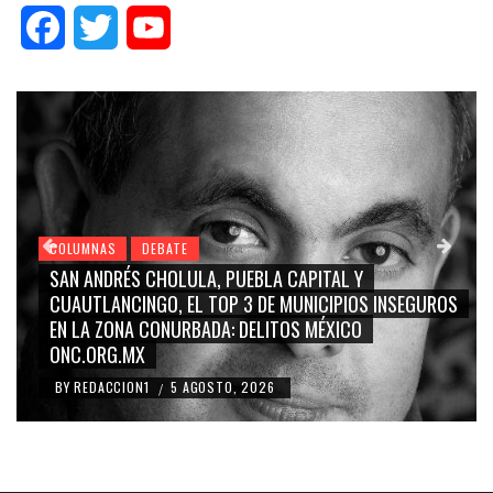
Facebook
Twitter
YouTube
COLUMNAS
DEBATE
AL Y
GRACE PALOMARES, NAY SALVATORI, SERGI
IPIOS INSEGUROS
CARMEN SALINAS “LA CORCHOLATA”, CU
XICO
BLANCO, SILVIA PINAL: LA TRIVIALIZACIÓN 
RIDICULIZACIÓN DE LA REPRESENTACIÓN C
BY
REDACCION1
4 AGOSTO, 2026
/