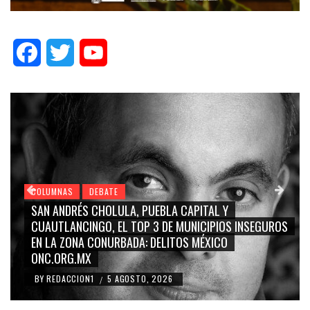
Facebook
Twitter
YouTube
COLUMNAS
DEBATE
GRACE PALOMARES, NAY SALVATORI, SERGIO MAYER,
CARMEN SALINAS “LA CORCHOLATA”, CUAUHTÉMOC
BLANCO, SILVIA PINAL: LA TRIVIALIZACIÓN Y
RIDICULIZACIÓN DE LA REPRESENTACIÓN CIUDADANA
BY
REDACCION1
4 AGOSTO, 2026
/