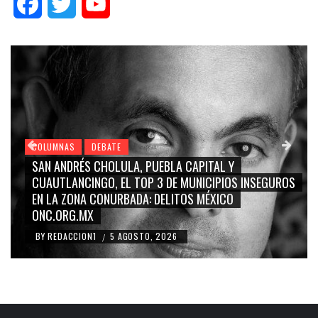
Facebook
Twitter
YouTube
COLUMNAS
DEBATE
GRACE PALOMARES, NAY SALVATORI, SERGIO MAYER
NSEGUROS
CARMEN SALINAS “LA CORCHOLATA”, CUAUHTÉMO
BLANCO, SILVIA PINAL: LA TRIVIALIZACIÓN Y
RIDICULIZACIÓN DE LA REPRESENTACIÓN CIUDADAN
BY
REDACCION1
4 AGOSTO, 2026
/