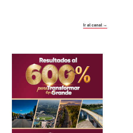
Trump e Infantino Un Mundial cubierto de
sospecha
Ir al canal →
hace 1 mes
03
33:09