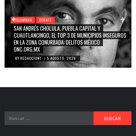
COLUMNAS
DEBATE
GRACE PALOMARES, NAY SALVATORI, SERGIO MAYER,
ROS
CARMEN SALINAS “LA CORCHOLATA”, CUAUHTÉMOC
BLANCO, SILVIA PINAL: LA TRIVIALIZACIÓN Y
RIDICULIZACIÓN DE LA REPRESENTACIÓN CIUDADANA
BY
REDACCION1
4 AGOSTO, 2026
/
Buscar: