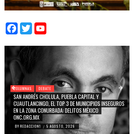
Facebook
Twitter
YouTube
COLUMNAS
DEBATE
GRACE PALOMARES, NAY SALVATORI, SERGIO MAYER,
CARMEN SALINAS “LA CORCHOLATA”, CUAUHTÉMOC
BLANCO, SILVIA PINAL: LA TRIVIALIZACIÓN Y
RIDICULIZACIÓN DE LA REPRESENTACIÓN CIUDADANA
BY
REDACCION1
4 AGOSTO, 2026
/