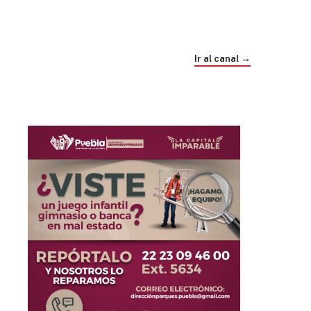
Trump e Infantino Un Mundial cubierto de
sospecha
Ir al canal →
hace 4 semanas
03
33:09