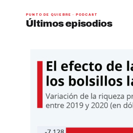
PUNTO DE QUIEBRE · PODCAST
PAN y MC se beneficiarían con una alianza,
Últimos episodios
señaló Gerardo Leal
hace 6 días
01
28:28