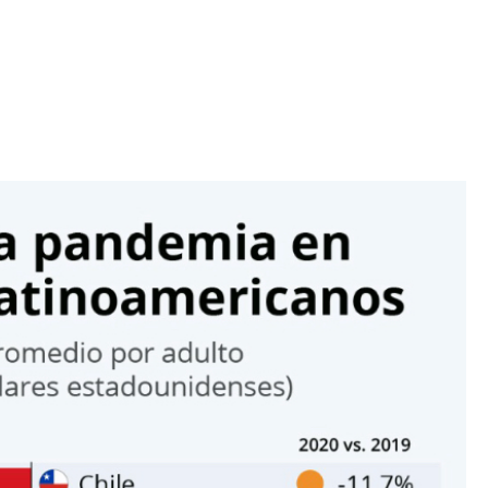
Iniciativa de infancia trans se votará en el
actual Congreso, señaló Gaby Chumacero
hace 2 semanas
02
41:16