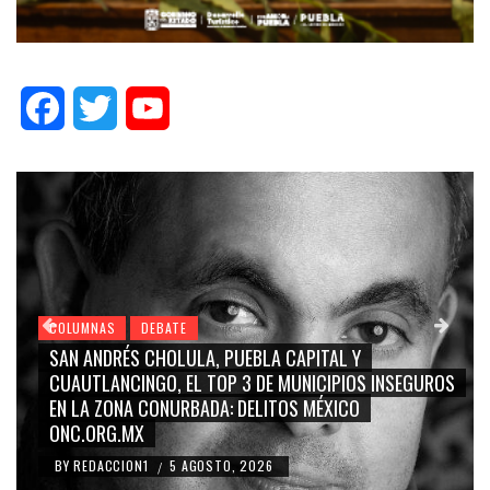
Facebook
Twitter
YouTube
COLUMNAS
DEBATE
GRACE PALOMARES, NAY SALVATORI, SERGIO MAYER,
CARMEN SALINAS “LA CORCHOLATA”, CUAUHTÉMOC
BLANCO, SILVIA PINAL: LA TRIVIALIZACIÓN Y
RIDICULIZACIÓN DE LA REPRESENTACIÓN CIUDADANA
BY
REDACCION1
4 AGOSTO, 2026
/