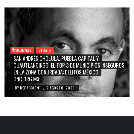
COLUMNAS
DEBATE
GRACE PALOMARES, NAY SALVATORI, SERGIO MAYER,
CARMEN SALINAS “LA CORCHOLATA”, CUAUHTÉMOC
BLANCO, SILVIA PINAL: LA TRIVIALIZACIÓN Y
RIDICULIZACIÓN DE LA REPRESENTACIÓN CIUDADANA
BY
REDACCION1
4 AGOSTO, 2026
/