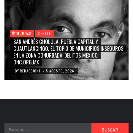
COLUMNAS
DEBATE
GRACE PALOMARES, NAY SALVATORI, SERGIO MAYER,
CARMEN SALINAS “LA CORCHOLATA”, CUAUHTÉMOC
BLANCO, SILVIA PINAL: LA TRIVIALIZACIÓN Y
RIDICULIZACIÓN DE LA REPRESENTACIÓN CIUDADANA
BY
REDACCION1
4 AGOSTO, 2026
/
Buscar: