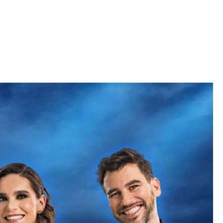
Iniciativa de infancia trans se votará en el
actual Congreso, señaló Gaby Chumacero
hace 2 semanas
02
41:16