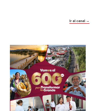
Trump e Infantino Un Mundial cubierto de
sospecha
Ir al canal →
hace 4 semanas
03
33:09