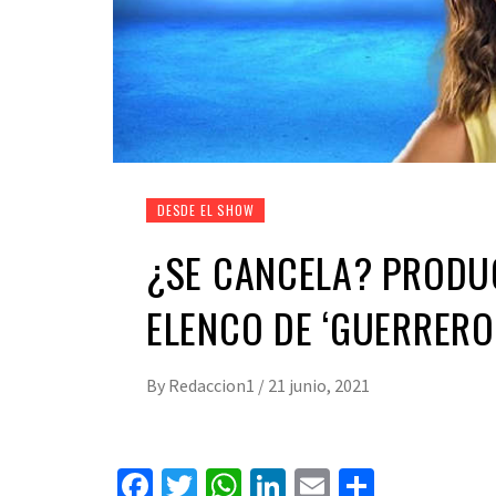
DESDE EL SHOW
¿SE CANCELA? PRODU
ELENCO DE ‘GUERREROS
By
Redaccion1
/
21 junio, 2021
Facebook
Twitter
WhatsApp
LinkedIn
Email
Compart