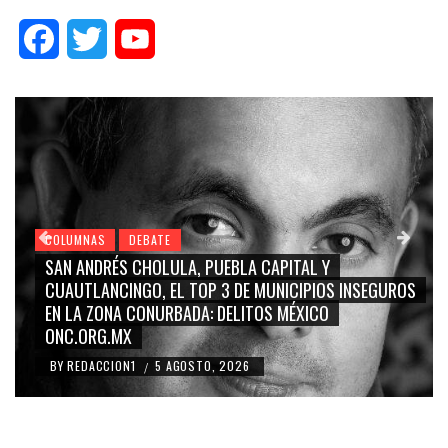
Facebook
Twitter
YouTube
COLUMNAS
DEBATE
GRACE PALOMARES, NAY SALVATORI, SERGIO MAYER
NSEGUROS
CARMEN SALINAS “LA CORCHOLATA”, CUAUHTÉMO
BLANCO, SILVIA PINAL: LA TRIVIALIZACIÓN Y
RIDICULIZACIÓN DE LA REPRESENTACIÓN CIUDADAN
BY
REDACCION1
4 AGOSTO, 2026
/