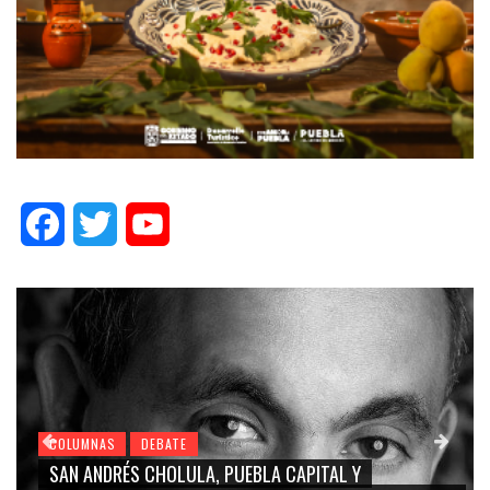
Facebook
Twitter
YouTube
COLUMNAS
DEBATE
COL
SAN ANDRÉS CHOLULA, PUEBLA CAPITAL Y
GRA