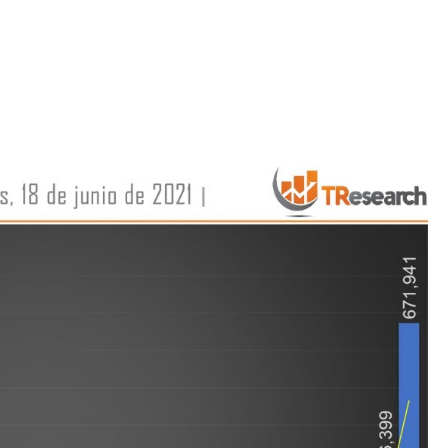
Iniciativa de infancia trans se votará en el
actual Congreso, señaló Gaby Chumacero
hace 2 semanas
02
41:16