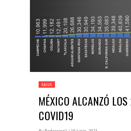
SALUD
MÉXICO ALCANZÓ LOS 
COVID19
By
Redaccion1
/
19 junio, 2021