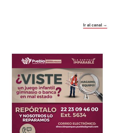
Trump e Infantino Un Mundial cubierto de
sospecha
Ir al canal →
hace 4 semanas
03
33:09