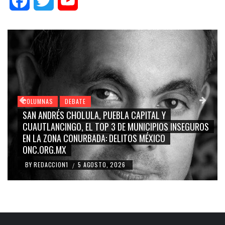
Facebook
Twitter
YouTube
COLUMNAS
DEBATE
GRACE PALOMARES, NAY SALVATORI, SERGIO MAYER,
CARMEN SALINAS “LA CORCHOLATA”, CUAUHTÉMOC
BLANCO, SILVIA PINAL: LA TRIVIALIZACIÓN Y
RIDICULIZACIÓN DE LA REPRESENTACIÓN CIUDADANA
BY
REDACCION1
4 AGOSTO, 2026
/