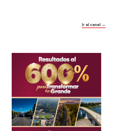
Trump e Infantino Un Mundial cubierto de
sospecha
Ir al canal →
hace 1 mes
03
33:09