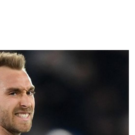
Iniciativa de infancia trans se votará en el
actual Congreso, señaló Gaby Chumacero
hace 2 semanas
02
41:16