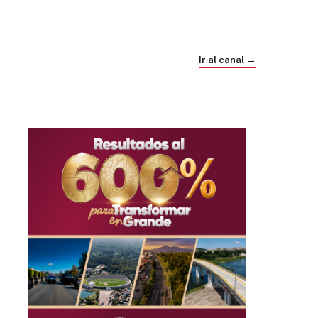
Trump e Infantino Un Mundial cubierto de
sospecha
Ir al canal →
hace 4 semanas
03
33:09