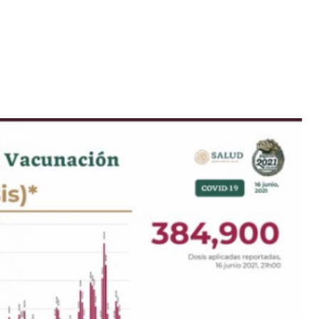
Iniciativa de infancia trans se votará en el
actual Congreso, señaló Gaby Chumacero
hace 2 semanas
02
41:16