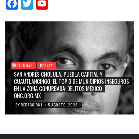
Facebook
Twitter
YouTube
COLUMNAS
DEBATE
GRACE PALOMARES, NAY SALVATORI, SERGIO MAYER,
CARMEN SALINAS “LA CORCHOLATA”, CUAUHTÉMOC
BLANCO, SILVIA PINAL: LA TRIVIALIZACIÓN Y
RIDICULIZACIÓN DE LA REPRESENTACIÓN CIUDADANA
BY
REDACCION1
4 AGOSTO, 2026
/