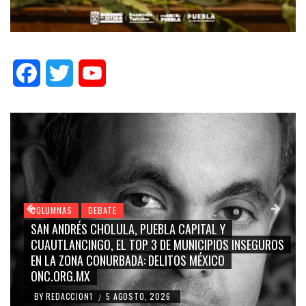
Facebook
Twitter
YouTube
COLUMNAS
DEBATE
GRACE PALOMARES, NAY SALVATORI, SERGIO MAYER,
CARMEN SALINAS “LA CORCHOLATA”, CUAUHTÉMOC
BLANCO, SILVIA PINAL: LA TRIVIALIZACIÓN Y
RIDICULIZACIÓN DE LA REPRESENTACIÓN CIUDADANA
BY
REDACCION1
4 AGOSTO, 2026
/