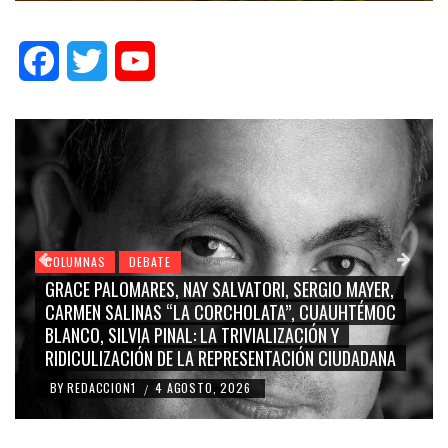
Facebook
Twitter
YouTube
COLUMNAS
DEBATE
EX ALCALDE PRIÍSTA-MARINISTA PUEDE COSTARLE ¡17
MILLONES DE PESOS AL AYUNTAMIENTO DE SAN PEDRO
CHOLULA!
BY
REDACCION1
3 AGOSTO, 2026
/